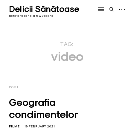
Skip
Delicii Sănătoase
to
open
open
content
sidebar
search
Rețete vegane și raw vegane.
form
TAG:
video
POST
Geografia
condimentelor
FILME
19 FEBRUARY 2021