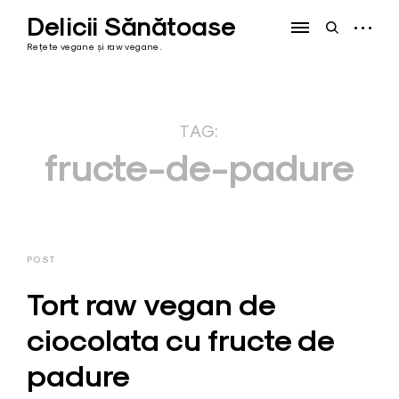
Skip
Delicii Sănătoase
to
open
open
content
sidebar
search
Rețete vegane și raw vegane.
form
TAG:
fructe-de-padure
POST
Tort raw vegan de
ciocolata cu fructe de
padure