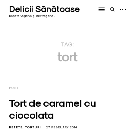
Skip
Delicii Sănătoase
to
open
open
content
sidebar
search
Rețete vegane și raw vegane.
form
TAG:
tort
POST
Tort de caramel cu
ciocolata
RETETE
TORTURI
27 FEBRUARY 2014