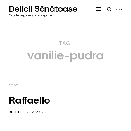
Skip
Delicii Sănătoase
to
open
open
content
sidebar
search
Rețete vegane și raw vegane.
form
TAG:
vanilie-pudra
POST
Raffaello
RETETE
21 MAY 2013