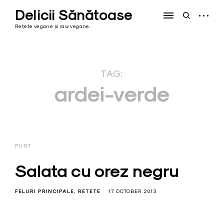
Skip
Delicii Sănătoase
to
open
open
content
sidebar
search
Rețete vegane și raw vegane.
form
TAG:
ardei-verde
POST
Salata cu orez negru
FELURI PRINCIPALE
RETETE
17 OCTOBER 2013