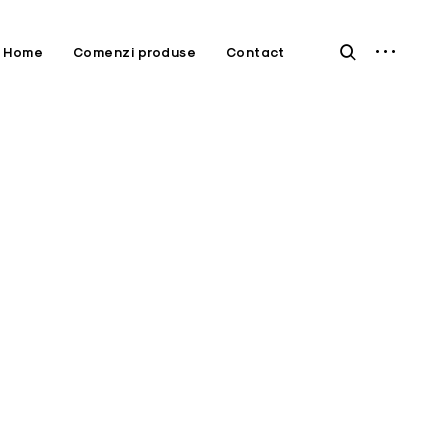
open
open
Home
Comenzi produse
Contact
sidebar
search
form