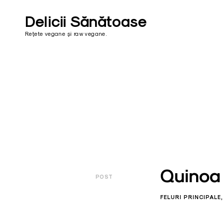
Skip
to
Delicii Sănătoase
content
Rețete vegane și raw vegane.
Quinoa 
POST
FELURI PRINCIPALE