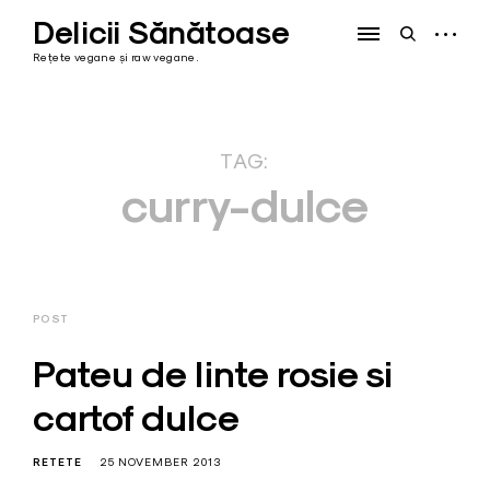
Skip
Delicii Sănătoase
to
open
open
content
sidebar
search
Rețete vegane și raw vegane.
form
TAG:
curry-dulce
POST
Pateu de linte rosie si
cartof dulce
RETETE
25 NOVEMBER 2013