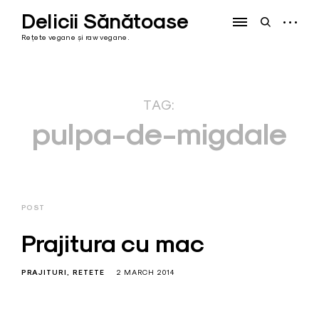
Skip
Delicii Sănătoase
to
open
open
content
sidebar
search
Rețete vegane și raw vegane.
form
TAG:
pulpa-de-migdale
POST
Prajitura cu mac
PRAJITURI
RETETE
2 MARCH 2014