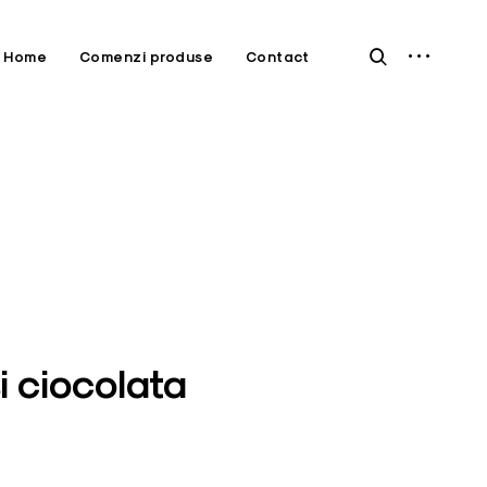
open
open
Home
Comenzi produse
Contact
sidebar
search
form
i ciocolata