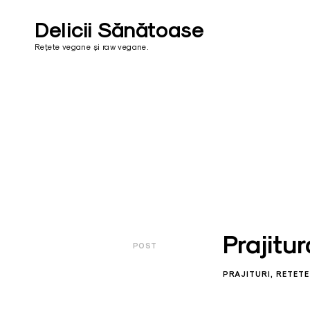
Skip
to
Delicii Sănătoase
content
Rețete vegane și raw vegane.
Prajitu
POST
PRAJITURI
RETETE