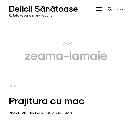
Skip
Delicii Sănătoase
to
open
open
content
sidebar
search
Rețete vegane și raw vegane.
form
TAG:
zeama-lamaie
POST
Prajitura cu mac
PRAJITURI
RETETE
2 MARCH 2014