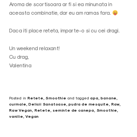
Aroma de scortisoara ar fi si ea minunata in
aceasta combinatie, dar eu am ramas fara.
Daca iti place reteta, imparte-o si cu cei dragi.
Un weekend relaxant!
Cu drag,
Valentina
Posted in
Retete
Smoothie
and
tagged
apa
banane
curmale
Delicii Sanatoase
pudra de mesquite
Raw
Raw Vegan
Retete
seminte de canepa
Smoothie
vanilie
Vegan