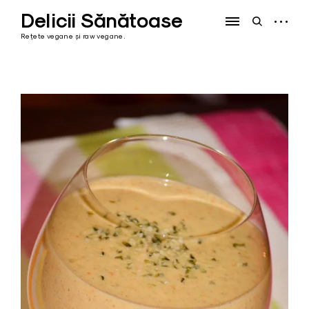
Skip
Delicii Sănătoase
to
open
open
content
sidebar
search
Rețete vegane și raw vegane.
form