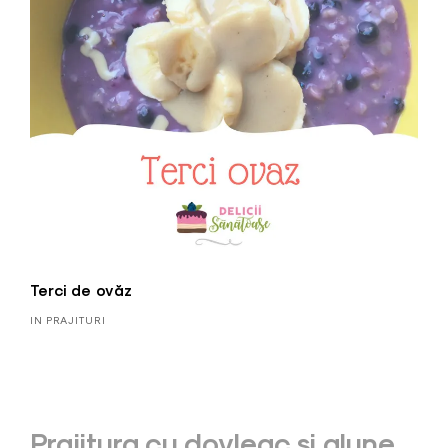
Terci de ovăz
IN PRAJITURI
Post
Prajitura cu dovleac si alune