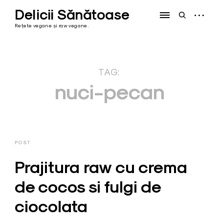
Skip
Delicii Sănătoase
to
open
open
content
sidebar
search
Rețete vegane și raw vegane.
form
TAG:
nuci-pecan
POST
Prajitura raw cu crema
de cocos si fulgi de
ciocolata