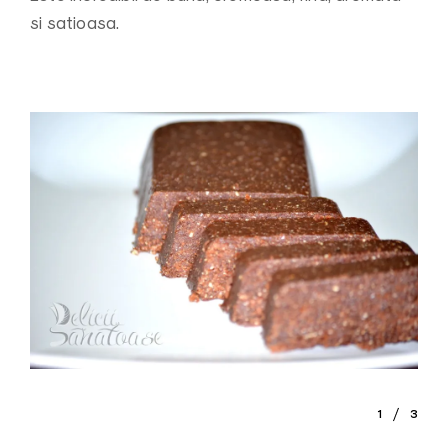
si satioasa.
1
3