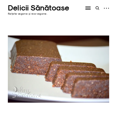
Skip
Delicii Sănătoase
to
open
open
content
sidebar
search
Rețete vegane și raw vegane.
form