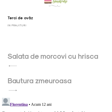
Terci de ovăz
IN PRAJITURI
Post
Salata de morcovi cu hrisca
navigation
Bautura zmeuroasa