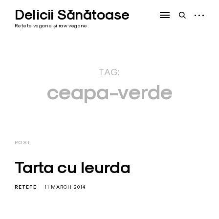
Skip
Delicii Sănătoase
to
open
open
content
sidebar
search
Rețete vegane și raw vegane.
form
TAG:
ceapa-verde
POST
Tarta cu leurda
RETETE
11 MARCH 2014