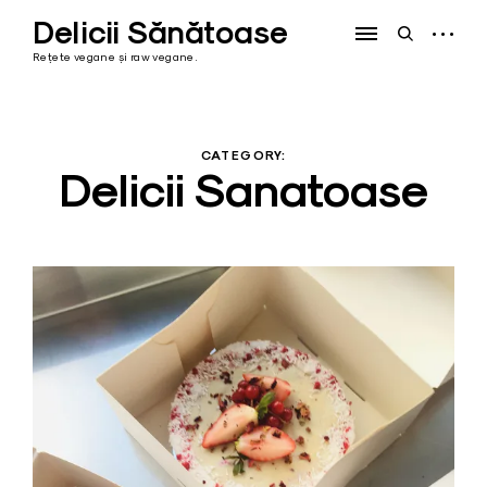
Skip
Delicii Sănătoase
to
open
open
content
sidebar
search
Rețete vegane și raw vegane.
form
CATEGORY:
Delicii Sanatoase