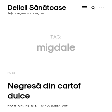
Skip
Delicii Sănătoase
to
open
open
content
sidebar
search
Rețete vegane și raw vegane.
form
TAG:
migdale
POST
Negresă din cartof
dulce
PRAJITURI
RETETE
13 NOVEMBER 2016